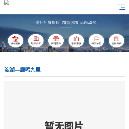
淀湖—鹿鸣九里